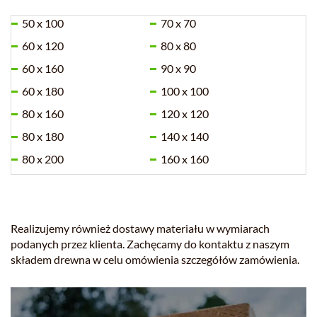
50 x 100
70 x 70
60 x 120
80 x 80
60 x 160
90 x 90
60 x 180
100 x 100
80 x 160
120 x 120
80 x 180
140 x 140
80 x 200
160 x 160
Realizujemy również dostawy materiału w wymiarach
podanych przez klienta. Zachęcamy do kontaktu z naszym
składem drewna w celu omówienia szczegółów zamówienia.