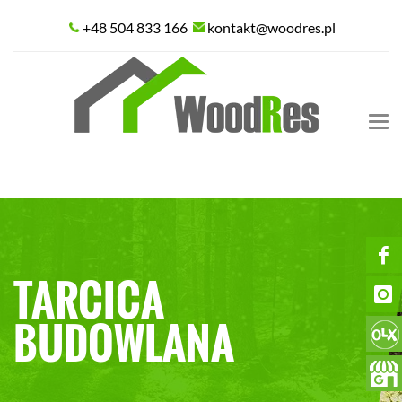
+48 504 833 166
kontakt@woodres.pl
Tog
nav
TARCICA
BUDOWLANA