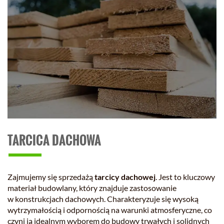
TARCICA DACHOWA
Zajmujemy się sprzedażą
t
arcic
y
dachow
ej
. Jest to kluczowy
materiał budowlany, który znajduje zastosowanie
w konstrukcjach dachowych. Charakteryzuje się wysoką
wytrzymałością i odpornością na warunki atmosferyczne, co
czyni ją idealnym wyborem do budowy trwałych i solidnych