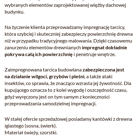
wybranych elementów zaprojektowanej więźby dachowej
budynku.
Na życzenie klienta przeprowadzamy impregnację tarcicy,
która szybciej i skuteczniej zabezpieczy powierzchnię drewna
niż w przypadku tradycyjnego malowania. Dzięki czasowemu
zanurzeniu elementów drewnianych
impregnat dokładnie
pokrywa całą ich powierzchnię
i penetruje wnętrze.
Zaimpregnowana tarcica budowlana
zabezpieczona jest
na działanie wilgoci, grzybów i pleśni
, a także ataki
insektów, co sprawia, że znacząco wzrasta jej żywotność. Dla
kupującego oznacza to z kolei wygodę i oszczędność czasu,
gdyż wyręczony jest on tym samym z konieczności
przeprowadzania samodzielnej impregnacji.
W stałej ofercie sprzedażowej posiadamy kantówki z drewna
iglastego (sosna, świerk).
Materiał świeży, szorstki.