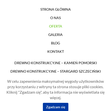
STRONA GŁÓWNA
O NAS
OFERTA
GALERIA
BLOG
KONTAKT
DREWNO KONSTRUKCYJNE – KAMIEŃ POMORSKI
DREWNO KONSTRUKCYJNE – STARGARD SZCZECIŃSKI
DREWNO KONSTRUKCYJNE ŚWINOUJŚCIE
W celu zapewnienia maksymalnej wygody użytkowników
przy korzystaniu z witryny ta strona stosuje pliki cookies.
CENTRUM DREWNA – WOODRES
Kliknij "Zgadzam się", aby ta informacja nie wyświetlała się
ul. Gdańska 14
więcej.
72-315 Resko
Zgadzam się
©2026 Projekt i realizacja
Wenet