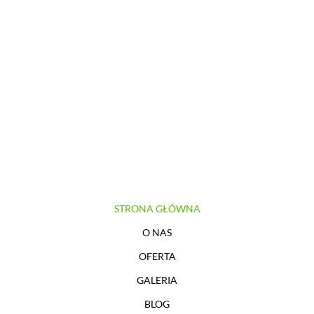
WOODRES CENTRUM DREWNA
Z NAMI ZREALIZUJESZ SWÓJ
PROJEKT!
STRONA GŁÓWNA
O NAS
OFERTA
GALERIA
BLOG