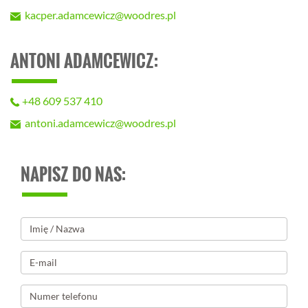
kacper.adamcewicz@woodres.pl
ANTONI ADAMCEWICZ:
+48 609 537 410
antoni.adamcewicz@woodres.pl
NAPISZ DO NAS: